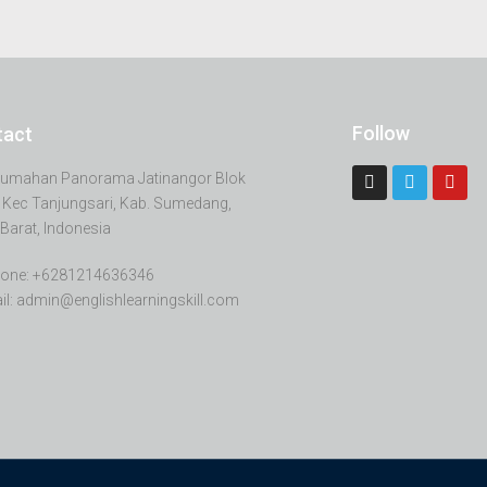
Follow
tact
erumahan Panorama Jatinangor Blok
 Kec Tanjungsari, Kab. Sumedang,
Barat, Indonesia
one: +6281214636346
il: admin@englishlearningskill.com