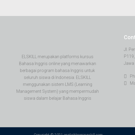
Con
Jl. P
P119,
ELSKILL merupakan platforms kursus
Jawa 
Bahasa Inggris online yang menawarkan
berbagai program bahasa Inggris untuk
Ph
seluruh siswa di Indonesia. ELSKILL
Ma
menggunakan sistem LMS (Learning
Management System) yang mempermudah
siswa dalam belajar Bahasa Inggris