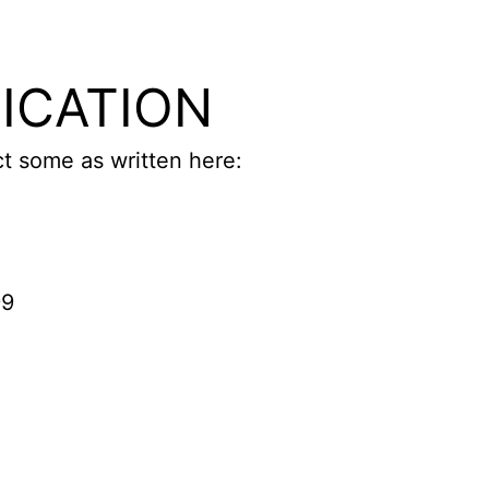
FICATION
ct some as written here:
99