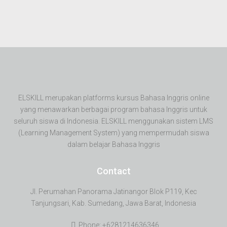
ELSKILL merupakan platforms kursus Bahasa Inggris online
yang menawarkan berbagai program bahasa Inggris untuk
seluruh siswa di Indonesia. ELSKILL menggunakan sistem LMS
(Learning Management System) yang mempermudah siswa
dalam belajar Bahasa Inggris
Contact
Jl. Perumahan Panorama Jatinangor Blok P119, Kec
Tanjungsari, Kab. Sumedang, Jawa Barat, Indonesia
Phone: +6281214636346