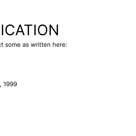
FICATION
ct some as written here:
, 1999