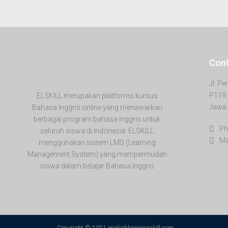
Con
Jl. P
P119,
ELSKILL merupakan platforms kursus
Jawa 
Bahasa Inggris online yang menawarkan
berbagai program bahasa Inggris untuk
Ph
seluruh siswa di Indonesia. ELSKILL
Ma
menggunakan sistem LMS (Learning
Management System) yang mempermudah
siswa dalam belajar Bahasa Inggris