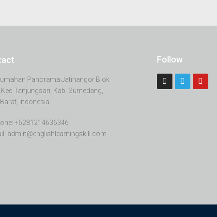
Follow
tact
erumahan Panorama Jatinangor Blok
 Kec Tanjungsari, Kab. Sumedang,
Barat, Indonesia
one: +6281214636346
il: admin@englishlearningskill.com